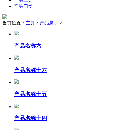
产品三类
产品四类
当前位置：
主页
>
产品展示
>
产品名称六
产品名称十六
产品名称十五
产品名称十四