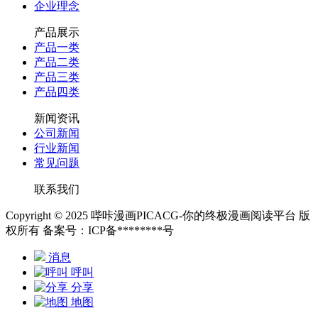
企业理念
产品展示
产品一类
产品二类
产品三类
产品四类
新闻资讯
公司新闻
行业新闻
常见问题
联系我们
Copyright © 2025 哔咔漫画PICACG-你的终极漫画阅读平台 版
权所有 备案号：ICP备********号
消息
呼叫
分享
地图