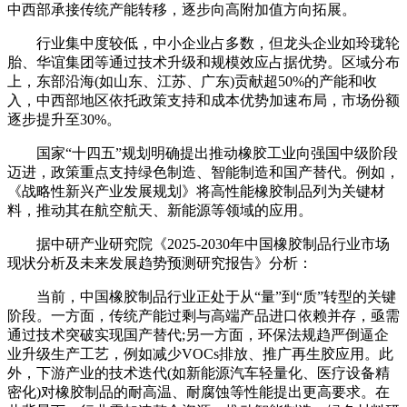
中西部承接传统产能转移，逐步向高附加值方向拓展。
行业集中度较低，中小企业占多数，但龙头企业如玲珑轮
胎、华谊集团等通过技术升级和规模效应占据优势。区域分布
上，东部沿海(如山东、江苏、广东)贡献超50%的产能和收
入，中西部地区依托政策支持和成本优势加速布局，市场份额
逐步提升至30%。
国家“十四五”规划明确提出推动橡胶工业向强国中级阶段
迈进，政策重点支持绿色制造、智能制造和国产替代。例如，
《战略性新兴产业发展规划》将高性能橡胶制品列为关键材
料，推动其在航空航天、新能源等领域的应用。
据中研产业研究院《2025-2030年中国橡胶制品行业市场
现状分析及未来发展趋势预测研究报告》分析：
当前，中国橡胶制品行业正处于从“量”到“质”转型的关键
阶段。一方面，传统产能过剩与高端产品进口依赖并存，亟需
通过技术突破实现国产替代;另一方面，环保法规趋严倒逼企
业升级生产工艺，例如减少VOCs排放、推广再生胶应用。此
外，下游产业的技术迭代(如新能源汽车轻量化、医疗设备精
密化)对橡胶制品的耐高温、耐腐蚀等性能提出更高要求。在