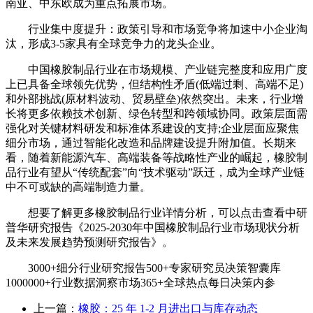
南亚、中东欧成为重点拓展市场。
行业集中度提升：政策引导和市场竞争将加速中小企业淘
汰，形成3-5家具有全球竞争力的龙头企业。
中国橡胶制品行业在市场规模、产业链完整度和应用广度
上已具备全球领先优势，但结构性矛盾(低端过剩、高端不足)
和外部挑战(原材料波动、贸易壁垒)依然突出。未来，行业增
长将更多依赖技术创新、绿色转型和跨领域协同。政策层面需
强化对关键材料研发和标准体系建设的支持;企业层面应聚焦
细分市场，通过智能化改造和品牌建设提升附加值。长期来
看，随着新能源汽车、高端装备等战略性产业的崛起，橡胶制
品行业有望从“传统配套”向“技术驱动”跃迁，成为全球产业链
中不可或缺的高端制造力量。
想要了解更多橡胶制品行业详情分析，可以点击查看中研
普华研究报告《2025-2030年中国橡胶制品行业市场现状分析
及未来发展趋势预测研究报告》。
3000+细分行业研究报告500+专家研究员决策智囊库
1000000+行业数据洞察市场365+全球热点每日决策内参
上一篇：
橡胶：25 年 1-2 月进出口与库存动态